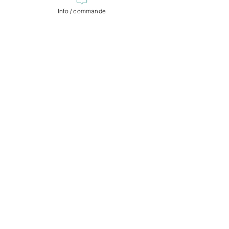
Info / commande
MALOÏA
SAS Maloïa
11 rue de l'église
39190 Digna
SAS au capital social de 4 000 €
RCS Lons le Saunier
931 197 842
APE : 7410Z - TVA FR
37931197842