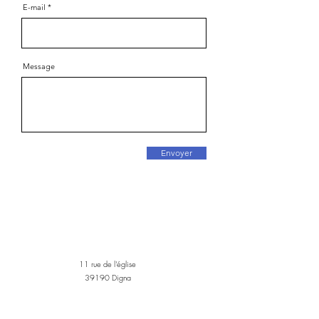
E-mail
Message
Envoyer
11 rue de l'église
39190 Digna